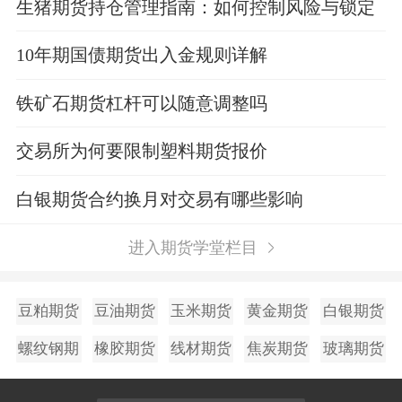
生猪期货持仓管理指南：如何控制风险与锁定
利润？
10年期国债期货出入金规则详解
铁矿石期货杠杆可以随意调整吗
交易所为何要限制塑料期货报价
白银期货合约换月对交易有哪些影响
进入期货学堂栏目
豆粕期货
豆油期货
玉米期货
黄金期货
白银期货
螺纹钢期
橡胶期货
线材期货
焦炭期货
玻璃期货
货