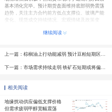
基本消化完毕。预计期货盘面维持底部弱势震荡
趋势，关注主力合约前方低点支撑位、玻璃产能
变化、现货成交持续情况、宏观情绪及政策变
化。
继续阅读
玻璃产业链要闻
12月5日，截止到20251204，全国浮法玻璃
上一篇：
棕榈油上行动能减弱 预计豆粕短期区间内震荡偏弱运行
样本企业总库存5944.2万重箱，环比-292万重
箱，环比-4.68%，同比+23.25%。
下一篇：
市场需求持续走弱 铁矿石短期或将偏弱震荡运行
12月5日，截至2025年12月4日，全国浮法玻
璃日产量为15.5万吨，比27日-1.4%；本周（2025
相关阅读
1128-1204）全国浮法玻璃产量108.51万吨，环
比-1.7%，同比-2.25%。
地缘扰动供应偏低支撑价格
但需求疲弱甲醇宽幅震荡