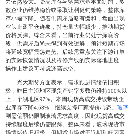
力依然较大。受高库存与弱需求基本面制约，多
数企业仍维持稳价或采取让利促销策略，整体库
存小幅下降。随着供需矛盾略有缓和，盘面出现
空头止盈平仓迹象，持仓量大幅减少，推动期货
价格反弹。综合来看，当前行业仍处于探底阶
段，供需矛盾尚未得到有效缓解，预计短期市场
将延续宽幅震荡走势。后续需重点关注下游订单
的实际恢复情况以及冷修产线的实际落地进度，
操作上建议可考虑逢高试空。
光大期货方面表示，需求跟进情绪依旧积
极，昨日主流地区现货产销率多数仍维持100%以
上，个别地区97%。本周现货高成交持续带动企
业库存下降4.68%，继续支撑厂家提价心态。
玻璃
刚需偏弱仍限制玻璃需求高度，因此现货高成交
持续程度后续仍需跟踪。整体来看，玻璃现货市
场情绪依旧积极，但期货市场对于近期利好因素