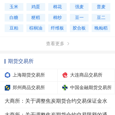
玉米
鸡蛋
棉花
强麦
普麦
白糖
粳稻
棉纱
豆一
豆二
豆粕
棕榈油
纤维板
胶合板
晚籼稻
查看更多
期货交易所
上海期货交易所
大连商品交易所
郑州商品交易所
中国金融期货交易所
大商所：关于调整焦炭期货合约交易保证金水
平的通知
大商所：关于调整焦炭期货合约交易限额的通