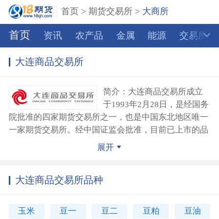
首页
>
期货交易所
>
大商所
首页
资讯
农产品
金属
能源
交易所
大连商品交易所
简介：大连商品交易所成立
于1993年2月28日，是经国务
院批准的四家期货交易所之一，也是中国东北地区唯一
一家期货交易所。经中国证监会批准，目前已上市的品
种有玉米、玉米淀粉、黄大豆1号、黄大豆2号、豆粕、
展开
豆油、棕榈油、鸡蛋、纤维板、胶合板、线型低密度聚
乙烯、聚氯乙烯、聚丙烯、焦炭、焦煤、铁矿石共计16
大连商品交易所品种
个期货品种，并推出了棕榈油、豆粕、豆油、黄大豆1
号、黄大豆2号、焦炭、焦煤和铁矿石等8个期货品种的
夜盘交易。
玉米
豆一
豆二
豆粕
豆油