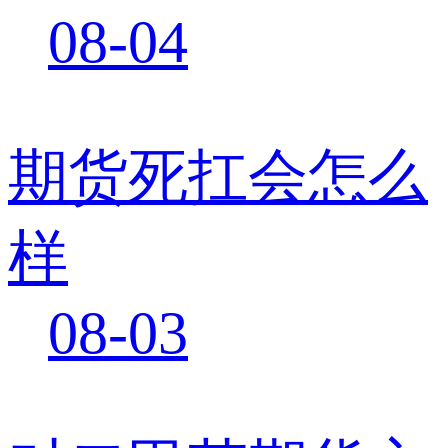
08-04
期货死扛会怎么
样
08-03