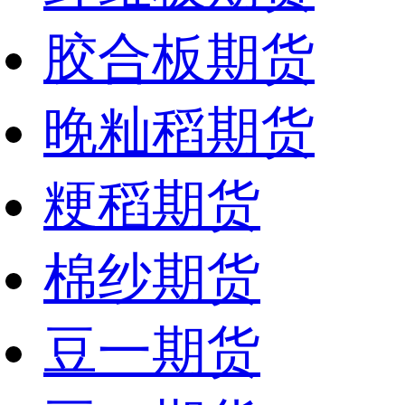
胶合板期货
晚籼稻期货
粳稻期货
棉纱期货
豆一期货