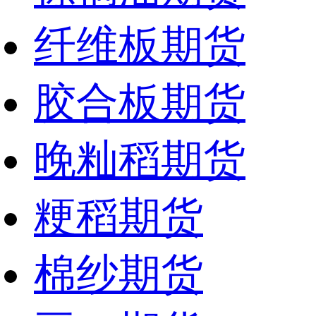
纤维板期货
胶合板期货
晚籼稻期货
粳稻期货
棉纱期货