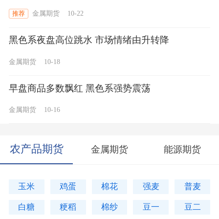
金属期货
10-22
推荐
黑色系夜盘高位跳水 市场情绪由升转降
金属期货
10-18
早盘商品多数飘红 黑色系强势震荡
金属期货
10-16
农产品期货
金属期货
能源期货
玉米
鸡蛋
棉花
强麦
普麦
白糖
粳稻
棉纱
豆一
豆二