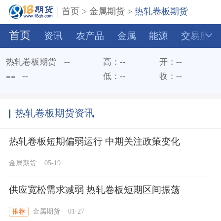
首页
>
金属期货
>
热轧卷板期货
首页
资讯
农产品
金属
能源
交易所
热轧卷板期货
--
高：
--
开：
--
--
低：
--
收：
--
--
热轧卷板期货资讯
热轧卷板短期偏弱运行 中期关注政策变化
金属期货
05-19
供应宽松需求减弱 热轧卷板短期区间振荡
金属期货
01-27
推荐