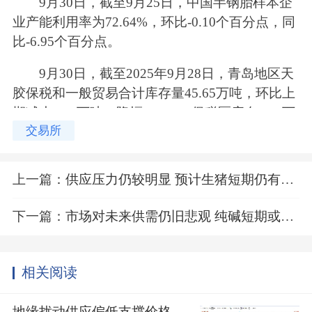
9月30日，截至9月25日，中国半钢胎样本企
业产能利用率为72.64%，环比-0.10个百分点，同
比-6.95个百分点。
9月30日，截至2025年9月28日，青岛地区天
胶保税和一般贸易合计库存量45.65万吨，环比上
期减少0.47万吨，降幅1.01%。保税区库存6.94万
交易所
吨，环比持平；一般贸易库存38.71万吨，降幅1.1
8%。
上一篇：
供应压力仍较明显 预计生猪短期仍有一定压力
下一篇：
市场对未来供需仍旧悲观 纯碱短期或延续宽幅震荡趋势
相关阅读
地缘扰动供应偏低支撑价格