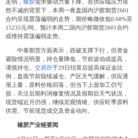
走弱，
橡胶
需求驱动力量下降。在供应端压力依
然不减的背景下，本周一夜盘国内沪胶期货2601
合约呈现震荡偏弱的走势，期价略微收低0.68%至
15235元/吨。预计本周二国内沪胶期货2601合约
或维持震荡偏弱走势。
中泰期货方面表示，跌破支撑下行，但资金
避险情况明显，持仓量降低，节前波动或提高，
谨慎持仓。
交易所
于29日结算后提高保证金比
例，盘面节前陆续减仓。产区天气缓解，供应逐
渐上量，原料价格回落，但当下上游加工仍亏
损，关注后期利润修复情况及假期后天气状况，
现货端近月仍强，继续宏观情绪、供应旺季原料
供需、节前现货成交及资金动向。
橡胶产业链要闻