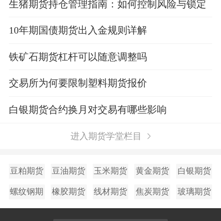
生猪期货持仓管理指南：如何控制风险与锁定
利润？
10年期国债期货出入金规则详解
铁矿石期货杠杆可以随意调整吗
交易所为何要限制塑料期货报价
白银期货合约换月对交易有哪些影响
进入期货学堂栏目
豆粕期货
豆油期货
玉米期货
黄金期货
白银期货
螺纹钢期
橡胶期货
线材期货
焦炭期货
玻璃期货
货