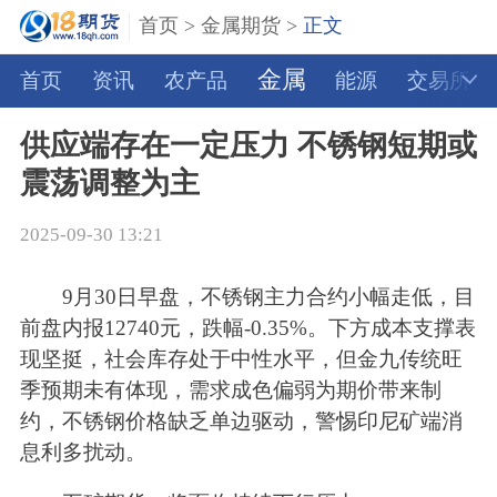
首页
>
金属期货
>
正文
金属
首页
资讯
农产品
能源
交易所
供应端存在一定压力 不锈钢短期或
震荡调整为主
2025-09-30 13:21
9月30日早盘，不锈钢主力合约小幅走低，目
前盘内报12740元，跌幅-0.35%。下方成本支撑表
现坚挺，社会库存处于中性水平，但金九传统旺
季预期未有体现，需求成色偏弱为期价带来制
约，不锈钢价格缺乏单边驱动，警惕印尼矿端消
息利多扰动。