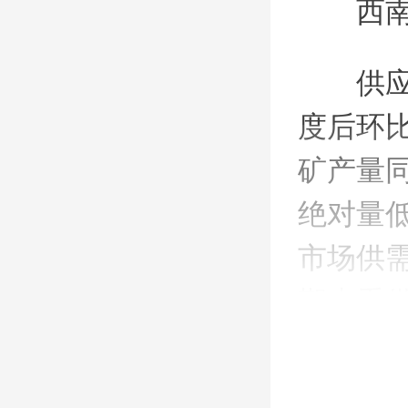
西
供
度后环
矿产量
绝对量
市场供
期来看
石期货
回调买