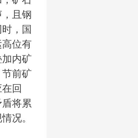
声，且钢
同时，国
运高位有
叠加内矿
，节前矿
应在回
矛盾将累
现情况。