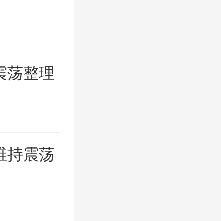
震荡整理
维持震荡