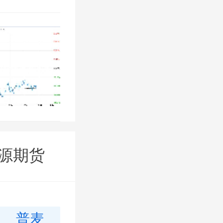
源期货
普麦
黄金
白银