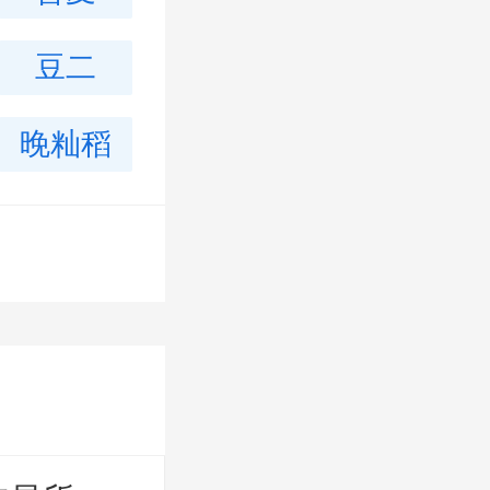
豆二
沪铅
沪锌
晚籼稻
热轧卷板