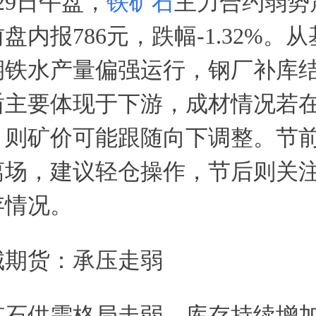
29日午盘，
铁矿石
主力合约弱势
盘内报786元，跌幅-1.32%。
期铁水产量偏强运行，钢厂补库
盾主要体现于下游，成材情况若
，则矿价可能跟随向下调整。节
离场，建议轻仓操作，节后则关
存情况。
城期货：承压走弱
矿石供需格局走弱，库存持续增