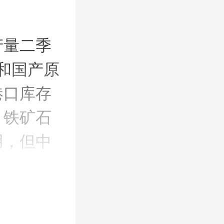
产量二季
和国产原
港口库存
，铁矿石
用，但中
看，
铁矿
者可关注