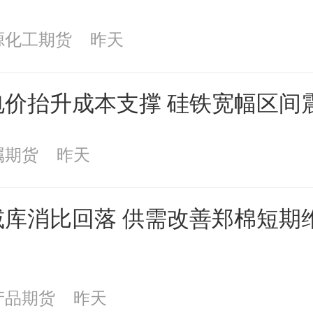
源化工期货
昨天
电价抬升成本支撑 硅铁宽幅区间
属期货
昨天
减库消比回落 供需改善郑棉短期
产品期货
昨天