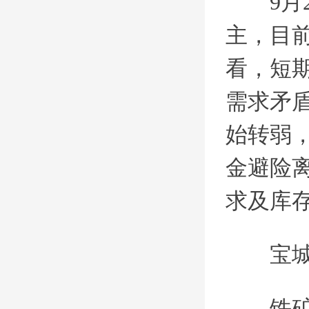
9月
主，目前
看，短
需求矛
始转弱
金避险
求及库
宝
铁