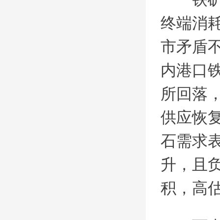
终端消
市矛盾
内港口
所回落
供应恢
石需求
升，且
积，高