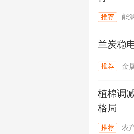
推荐
能
兰炭稳
推荐
金
植棉调
格局
推荐
农