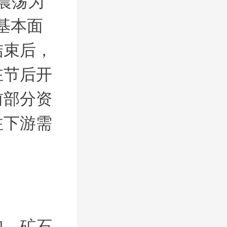
震荡为
从基本面
结束后，
在节后开
前部分资
注下游需
加，矿石