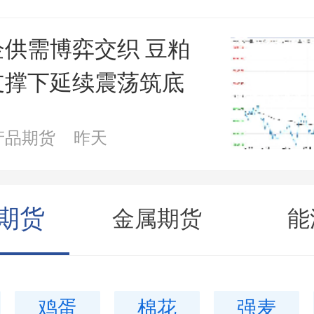
供需博弈交织 豆粕
支撑下延续震荡筑底
产品期货
昨天
期货
金属期货
能
鸡蛋
棉花
强麦