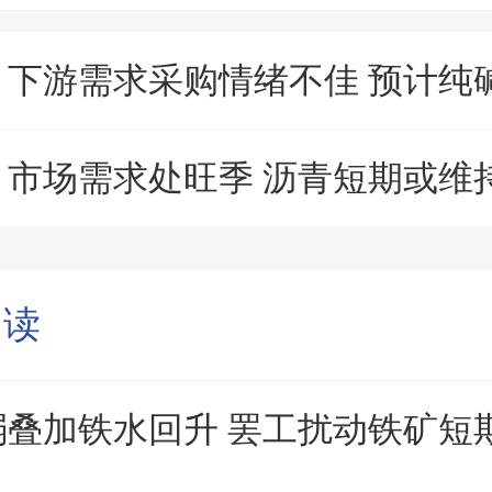
：
下游需求采购情绪不佳 预计纯碱短期
：
市场需求处旺季 沥青短期或维持震
阅读
弱叠加铁水回升 罢工扰动铁矿短