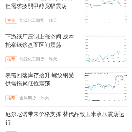
但需求疲弱甲醇宽幅震荡
能源化工期货
昨天
推荐
下游纸厂压制上涨空间 成本
托举纸浆盘面区间震荡
能源化工期货
昨天
推荐
表需回落库存抬升 螺纹钢受
供需拖累低位震荡
金属期货
昨天
推荐
厄尔尼诺带来价格支撑 替代品致玉米承压震荡运
行