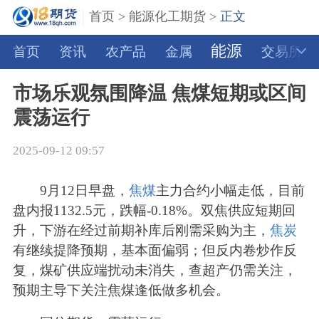
首页
>
能源化工期货
>
正文
能源
首页
资讯
农产品
金属
交易所
市场乐观氛围降温 焦煤短期或区间
震荡运行
2025-09-12 09:57
9月12日早盘，
焦煤
主力合约小幅走低，目前
盘内报1132.5元，跌幅-0.18%。双焦供应短期回
升，下游在经过前期补库后刚需采购为主，
焦炭
有继续提降预期，基本面偏弱；但反内卷炒作反
复，煤矿供应端扰动未消失，查超产仍需关注，
预期主导下关注焦煤逢低做多机会。