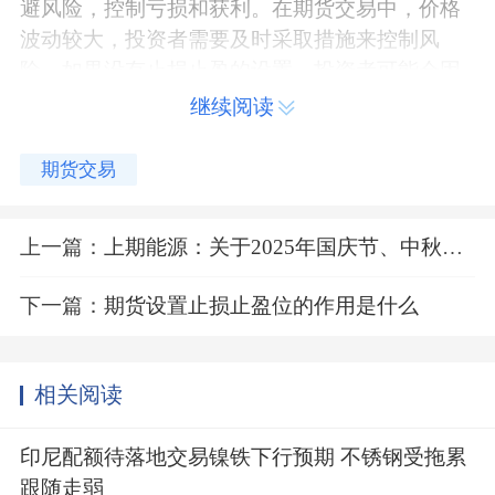
避风险，控制亏损和获利。在期货交易中，价格
波动较大，投资者需要及时采取措施来控制风
险。如果没有止损止盈的设置，投资者可能会因
为价格波动过大而导致亏损或错失获利机会。
继续阅读
此外，止损止盈也可以帮助投资者保持理
期货交易
性，避免因为情绪波动而做出错误的决策。在期
货交易中，投资者需要保持冷静和理性，避免因
为情绪波动而做出错误的决策。而止损止盈的设
上一篇：
上期能源：关于2025年国庆节、中秋节期间有关工作安排的通知
置可以帮助投资者保持理性，避免因为情绪波动
下一篇：
期货设置止损止盈位的作用是什么
而做出错误的决策。
总之，期货止损止盈是一种常用的风险控制
方法，它可以帮助投资者规避风险，控制亏损和
相关阅读
获利，保持理性和避免情绪波动。但需要注意的
是，投资者在进行期货交易时，应该根据自己的
印尼配额待落地交易镍铁下行预期 不锈钢受拖累
风险承受能力和市场情况来设置止损止盈，以保
跟随走弱