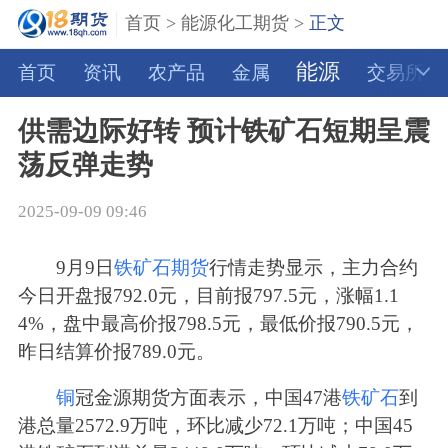
首页
>
能源化工期货
>
正文
能源
首页
资讯
农产品
金属
交易所
供需边际好转 预计铁矿石短期呈震
荡反弹走势
2025-09-09 09:46
9月9日
铁矿石期货
行情走势显示，主力合约
今日开盘报792.0元，目前报797.5元，涨幅1.1
4%，盘中最高价报798.5元，最低价报790.5元，
昨日结算价报789.0元。
铜
冠金源期货方面表示，中国47港
铁矿石
到
港总量2572.9万吨，环比减少72.1万吨；中国45