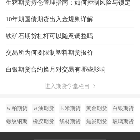
生猪期货持仓管理指南：如何控制风险与锁定
利润？
10年期国债期货出入金规则详解
铁矿石期货杠杆可以随意调整吗
交易所为何要限制塑料期货报价
白银期货合约换月对交易有哪些影响
进入期货学堂栏目
豆粕期货
豆油期货
玉米期货
黄金期货
白银期货
螺纹钢期
橡胶期货
线材期货
焦炭期货
玻璃期货
货