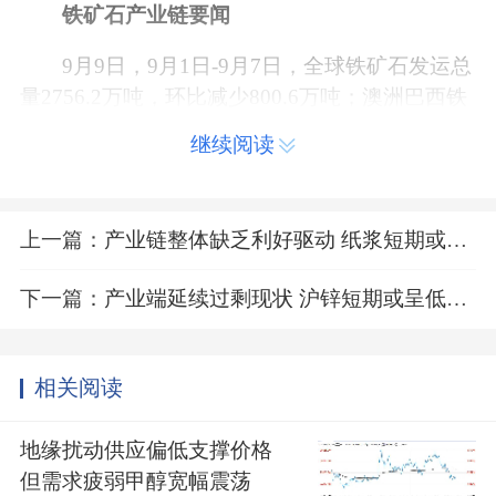
铁矿石产业链要闻
9月9日，9月1日-9月7日，全球铁矿石发运总
量2756.2万吨，环比减少800.6万吨；澳洲巴西铁
矿发运总量2329.6万吨，环比减少572.5万吨。
继续阅读
​9月9日，09月01日-09月07日中国47港铁矿石
到港总量2572.9万吨，环比减少72.1万吨；中国4
上一篇：
产业链整体缺乏利好驱动 纸浆短期或延续低位震荡
5港到港总量2448.0万吨，环比减少78.0万吨；北
方六港到港总量1320.0万吨，环比增加19.2万
下一篇：
产业端延续过剩现状 沪锌短期或呈低位震荡格局
吨。
相关阅读
地缘扰动供应偏低支撑价格
但需求疲弱甲醇宽幅震荡